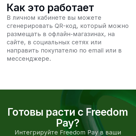
Адрес и контакты
Республика Узбекистан, г. Ташкент,
100060, ул. Шевченко, 21А, офис 301
Время работы: 10:00 - 19:00 (GMT+5)
info@freedompay.uz
support@freedompay.uz
+998 94 777 35 55
Сообщить об обнаруженных
проблемах с безопасностью
is@freedompay.uz
Узбекистан
Русский
Правила осуществления деятельности
Договор на оказание услуг
Политика конфиденциальности
Горячая линия Комплаенс
Организация соответствует
требованиям стандарта PCI DSS
Лицензия платежной организации №5