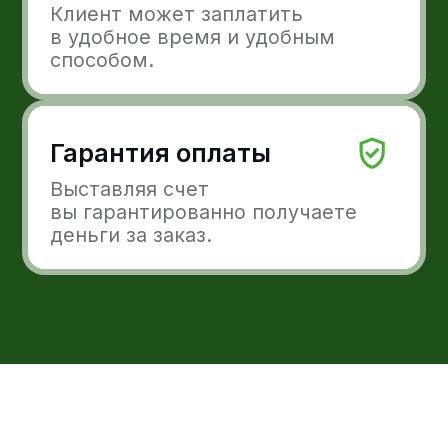
размещать в офлайн-магазинах, на
сайте, в социальных сетях или
направить покупателю по email или в
мессенджере.
Готовы расти с Freedom
Pay?
Интегрируйте Freedom Pay в ваши
решения. Принимайте платежи онлайн
удобными для вас и ваших клиентов
методами.
Оставить заявку