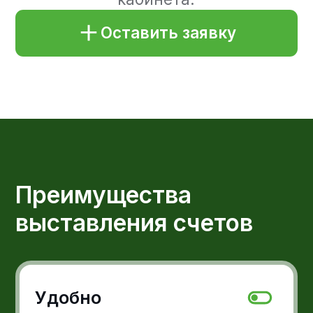
Удобно
Клиент может заплатить
в удобное время и удобным
способом.
Гарантия оплаты
Выставляя счет
вы гарантированно получаете
деньги за заказ.
Как это работает
В личном кабинете вы можете
сгенерировать QR-код, который можно