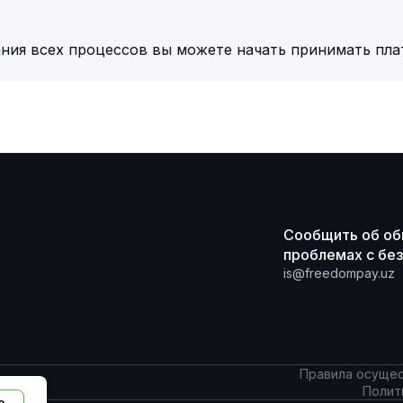
ния всех процессов вы можете начать принимать пла
Сообщить об о
проблемах с бе
is@freedompay.uz
Правила осущес
Полит
о