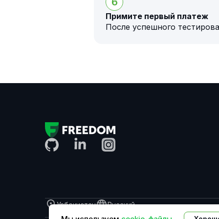
6
Примите первый платеж
После успешного тестирова
Узбекистан
Русский
Мы используем
cookie-файлы
Хорош