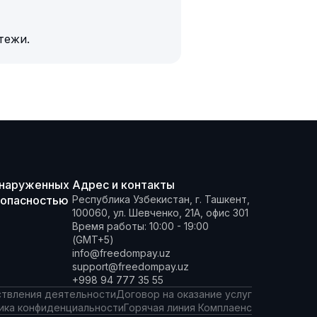
тежи.
бнаруженных
Адрес и контакты
зопасностью
Республика Узбекистан, г. Ташкент,
100060, ул. Шевченко, 21А, офис 301
Время работы: 10:00 - 19:00
(GMT+5)
info@freedompay.uz
support@freedompay.uz
+998 94 777 35 55
твления деятельности
Договор на оказание услуг
ика конфиденциальности
Горячая линия Комплаенс