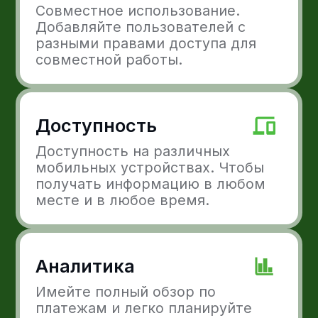
Функции личного
кабинета
Осуществление возврата
клиентам
Отправление чеков и счетов
на оплату
Коммуникация напрямую
с персональным менеджером
Отслеживание транзакций
и управление ими
Информирование
по интеграции сервисов для
вашего бизнеса