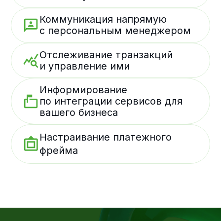
Адрес и контакты
Республика Узбекистан, г. Ташкент,
100060, ул. Шевченко, 21А, офис 301
Время работы: 10:00 - 19:00 (GMT+5)
info@freedompay.uz
support@freedompay.uz
+998 94 777 35 55
Сообщить об обнаруженных
проблемах с безопасностью
is@freedompay.uz
Узбекистан
Русский
Правила осуществления деятельности
Договор на оказание услуг
Политика конфиденциальности
Горячая линия Комплаенс
Организация соответствует
требованиям стандарта PCI DSS
Лицензия платежной организации №5
от 23.04.2020 ЦБ РУ
© 2026 Freedom Pay