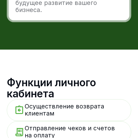
Настраивание платежного
фрейма
Готовы расти с Freedom
Pay?
Интегрируйте Freedom Pay в ваши
решения. Принимайте платежи онлайн
удобными для вас и ваших клиентов
методами.
Оставить заявку