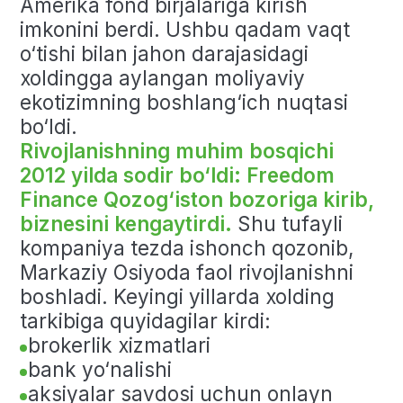
Holding Corp. xalqaro xoldingiga
birlashtirildi.
O‘sha yili kompaniya
AQShdagi NASDAQ fond birjasida
FRHC belgisi ostida muvaffaqiyatli
IPO o‘tkazdi. Bozorga chiqqanidan
beri aksiyalar narxi sezilarli darajada
oshdi va bu xalqaro investorlar
e’tiborini tortdi.
Rivojlanishning asosiy
bosqichlari
2008
Freedom Finance’ga
asos solish va
Amerika fond bozorlari bilan ishlashni
boshlash
2012
Qozog‘iston bozoriga kirish va