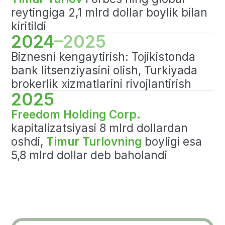
jumladan Freedom Pay yo‘nalishi
rivojlanmoqda. Bu esa moliyaviy
xizmatlarni yanada qulay va
texnologik jihatdan ilg‘or qiladi.
Xolding faoliyatining
asosiy yo'nalishlari
Xalqaro bozorlarda brokerlik
xizmatlari va qimmatli qog'ozlar
savdosi
Mavjud mamlakatlarda bank va
moliyaviy xizmatlar
Investorlar va treyderlar uchun
onlayn platformalarni rivojlantirish
Mijozlarga qulaylik yaratish
maqsadida zamonaviy fintex
yechimlarini integratsiya qilish