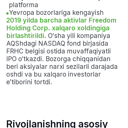
mijozlar bazasini kengaytirish
2019
Freedom Holding Corp.
xoldingini
shakllantirish va NASDAQ birjasida
ro‘yxatga olish
2021
Timur Turlov
Forbes’ning global
reytingiga 2,1 mlrd dollar boylik bilan
kiritildi
2024
–2025
Biznesni kengaytirish: Tojikistonda
bank litsenziyasini olish, Turkiyada
brokerlik xizmatlarini rivojlantirish
2025
Freedom Holding Corp.
kapitalizatsiyasi 8 mlrd dollardan
oshdi,
Timur Turlovning
boyligi esa
5,8 mlrd dollar deb baholandi