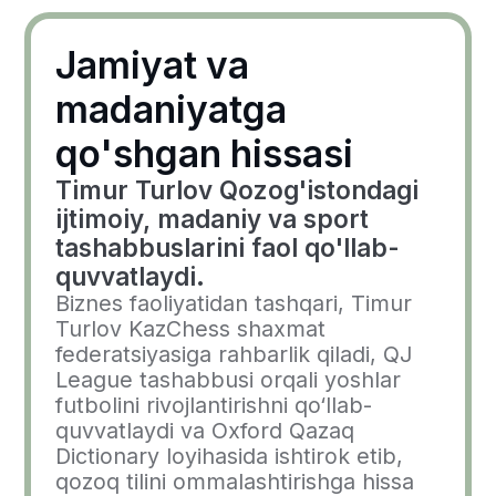
shahri, 100060, Shevchenko ko'chasi, 21A,
301-uy
Ish vaqti: 10:00 - 19:00 (GMT+5)
info@freedompay.uz
support@freedompay.uz
+998 94 777 35 55
Xavfsizlik bilan aniqlangan
muammolar haqida
is@freedompay.uz
O'zbekiston
O'zbek tili
Faoliyatni amalga oshirish qoidalari
Xizmatlar uchun shartnoma
Maxfiylik siyosati
Komplayens ishonch telefoni
Tashkilot PCI DSS standarti talablariga
javob beradi
O'zbekiston Respublikasi Markaziy
bankining 23.04.2020 yildagi 5-sonli to'lov
tashkilotining litsenziyasi
© 2026 Freedom Pay