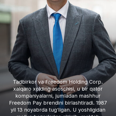
Tadbirkor va Freedom Holding Corp.
xalqaro xolding asoschisi, u bir qator
kompaniyalarni, jumladan mashhur
Freedom Pay brendini birlashtiradi. 1987
yil 13 noyabrda tug‘ilgan. U yoshligidan
moliya bozorlariga qiziqib, maktab
davridayoq fond bozorini o‘rganishni
boshlagan va ilk investitsiyalarini amalga
oshirgan.
Xalqaro e’tirof sari
yo‘limiz