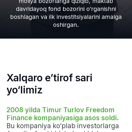
2008 yilda Timur Turlov Freedom
Finance kompaniyasiga asos soldi.
Bu kompaniya ko‘plab investorlarga
Amerika fond birjalariga kirish
imkonini berdi. Ushbu qadam vaqt
o‘tishi bilan jahon darajasidagi
xoldingga aylangan moliyaviy
ekotizimning boshlang‘ich nuqtasi
bo‘ldi.
Rivojlanishning muhim bosqichi
2012 yilda sodir bo‘ldi: Freedom
Finance Qozog‘iston bozoriga kirib,
biznesini kengaytirdi.
Shu tufayli
kompaniya tezda ishonch qozonib,
Markaziy Osiyoda faol rivojlanishni
boshladi. Keyingi yillarda xolding
tarkibiga quyidagilar kirdi:
brokerlik xizmatlari
bank yo‘nalishi
aksiyalar savdosi uchun onlayn
platforma
Yevropa bozorlariga kengayish
2019 yilda barcha aktivlar Freedom