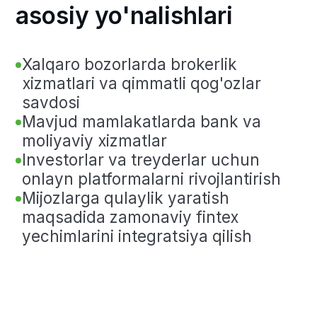
Dunyo yetakchiligiga yo‘l
Qimmatli qog‘ozlar bozoridagi ilk
qadamlardan tortib, mintaqadagi
eng yirik moliyaviy xoldinglardan
birini yaratishgacha.
Timur Turlovning tarjimai holi — izchil
o‘sish va ulkan maqsadlar tarixidir.
Bugungi kunda Freedom Holding Corp.
jahon moliya bozoridagi mavqeini
mustahkamlab, geografiya va xizmatlar
doirasini kengaytirishni davom ettirmoqda.
Manzil va kontaktlar
O'zbekiston Respublikasi, Toshkent