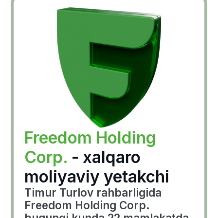
Jamiyat va
madaniyatga
qo'shgan hissasi
Timur Turlov Qozog'istondagi
ijtimoiy, madaniy va sport
tashabbuslarini faol qo'llab-
quvvatlaydi.
Biznes faoliyatidan tashqari, Timur
Turlov KazChess shaxmat
federatsiyasiga rahbarlik qiladi, QJ
League tashabbusi orqali yoshlar
futbolini rivojlantirishni qo‘llab-
quvvatlaydi va Oxford Qazaq
Dictionary loyihasida ishtirok etib,
qozoq tilini ommalashtirishga hissa
qo‘shadi. Ushbu loyiha
Qozog‘istonning madaniy merosini
asrash va rivojlantirishga qaratilgan
muhim tashabbusdir.