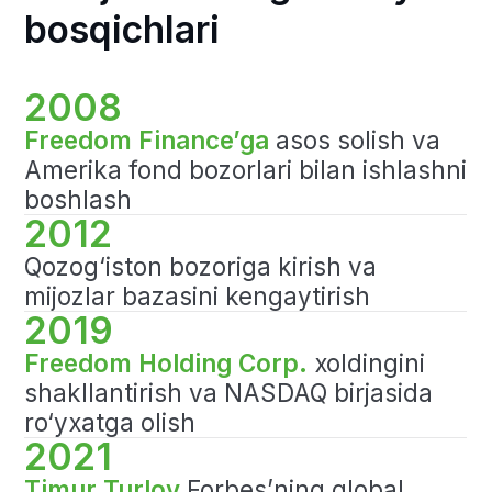
Freedom Holding
Corp.
- xalqaro
moliyaviy yetakchi
Timur Turlov rahbarligida
Freedom Holding Corp.
bugungi kunda 22 mamlakatda
faoliyat yuritmoqda.
Freedom Holding Corp.
kompaniyalari Freedom Finance
brendi ostida keng ko‘lamli moliyaviy
va investitsiya mahsulotlarini taqdim
etadi. Shu bilan bir qatorda,
innovatsion to‘lov yechimlari,