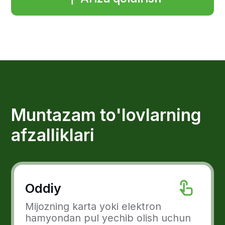
Oddiy
Mijozning karta yoki elektron
hamyondan pul yechib olish uchun
bir martalik roziligini olish kifoya va
mijoz obunani bekor qilgunga qadar
yoki muntazam to'lov rejasi
tugaguniga qadar avtomatik
ravishda doimiy ravishda amalga
oshirlaveradi.
Qulay
Bitim bekor qilinmagunch
keyinchalik tranzaksiya amalga
oshirilishi uchun sotuvchi va
to'lovchining bo'lishi shart emas.