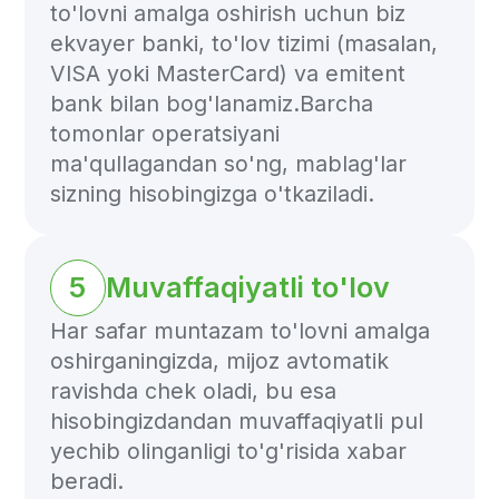
Manzil va kontaktlar
O'zbekiston Respublikasi, Toshkent
shahri, 100060, Shevchenko ko'chasi, 21A,
301-uy
Ish vaqti: 10:00 - 19:00 (GMT+5)
info@freedompay.uz
support@freedompay.uz
+998 94 777 35 55
Xavfsizlik bilan aniqlangan
muammolar haqida
is@freedompay.uz
O'zbekiston
O'zbek tili
Faoliyatni amalga oshirish qoidalari
Xizmatlar uchun shartnoma
Maxfiylik siyosati
Komplayens ishonch telefoni
Tashkilot PCI DSS standarti talablariga
javob beradi
O'zbekiston Respublikasi Markaziy
bankining 23.04.2020 yildagi 5-sonli to'lov