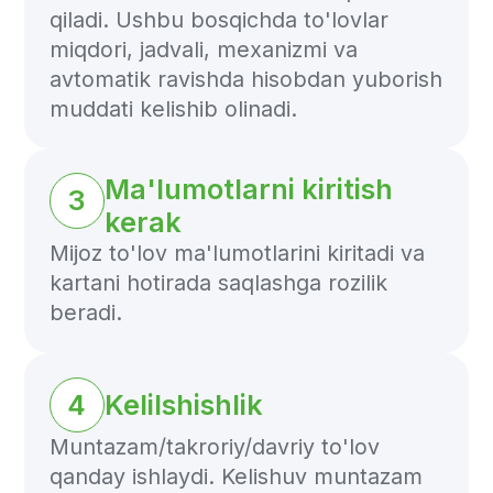
Freedom Pay bilan
rivojlanishga
tayyormisiz?
Freedom Pay’ni yechimlaringizga
integratsiya qiling. Siz va mijozlaringiz
uchun qulay va oson foydalangan holda
onlayn to'lovlarni qabul qiling.
Arizangizni yuboring