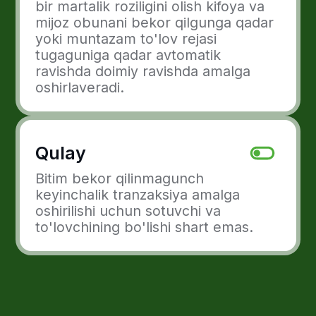
Muntazam to'lov qanday ishlaydi
1
To'lovni tanlash kerak
Saytdagi mijoz mavjud usullar
ro'yxatida muntazam to'lovni tanlaydi.
Shartlarni qabul qilish
2
kerak
Mijoz hisobni to'lash bosqichida
muntazam to'lov shartlarini qabul
qiladi. Ushbu bosqichda to'lovlar
miqdori, jadvali, mexanizmi va
avtomatik ravishda hisobdan yuborish
muddati kelishib olinadi.
Ma'lumotlarni kiritish
3
kerak
Mijoz to'lov ma'lumotlarini kiritadi va
kartani hotirada saqlashga rozilik