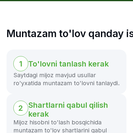
beradi.
4
Kelilshishlik
Muntazam/takroriy/davriy to'lov
qanday ishlaydi. Kelishuv muntazam
to'lovni amalga oshirish uchun biz
ekvayer banki, to'lov tizimi (masalan,
VISA yoki MasterCard) va emitent
bank bilan bog'lanamiz.Barcha
tomonlar operatsiyani
ma'qullagandan so'ng, mablag'lar
sizning hisobingizga o'tkaziladi.
5
Muvaffaqiyatli to'lov
Har safar muntazam to'lovni amalga
oshirganingizda, mijoz avtomatik
ravishda chek oladi, bu esa
hisobingizdandan muvaffaqiyatli pul
yechib olinganligi to'g'risida xabar
beradi.