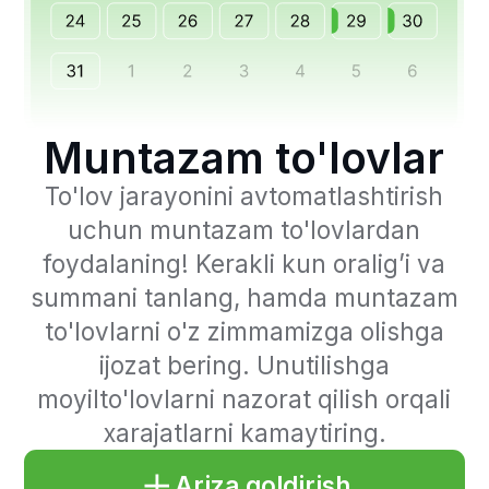
To'lov jarayonini avtomatlashtirish
uchun muntazam to'lovlardan
foydalaning! Kerakli kun oralig’i va
summani tanlang, hamda muntazam
to'lovlarni o'z zimmamizga olishga
ijozat bering. Unutilishga
moyilto'lovlarni nazorat qilish orqali
xarajatlarni kamaytiring.
Ariza qoldirish
Muntazam to'lovlarning
afzalliklari