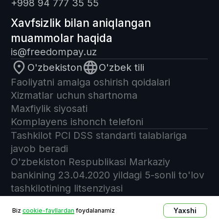
Yaxshi
Biz
cookie-fayllardan
foydalanamiz