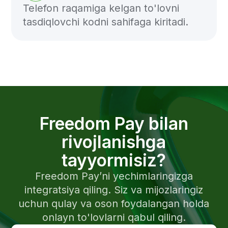
O'zbekiston
O'zbek tili
Faoliyatni amalga oshirish qoidalari
Xizmatlar uchun shartnoma
Maxfiylik siyosati
Komplayens ishonch telefoni
Tashkilot PCI DSS standarti talablariga
javob beradi
O'zbekiston Respublikasi Markaziy
bankining 23.04.2020 yildagi 5-sonli to'lov
tashkilotining litsenziyasi
© 2026 Freedom Pay