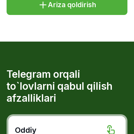
Oddiy
To'lovning barcha jarayonlari
Telegramning o'zida amalga
oshiriladi, xaridor hech qayerga
o`tishi shart emas.
Qulay
“Kartalarni saqlash” xizmati keyingi
xaridlarni bir necha daqiqalargacha
tezlashtiradi.
Xavfsizlik
Barcha to'lovlar O`zbekiston
Respublikasi va xalqaro xavfsizlik
standartlariga to`liq javob beradi.