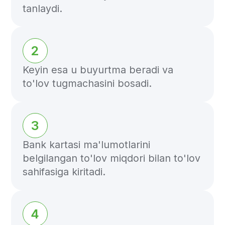
Arizangizni yuboring
Manzil va kontaktlar
O'zbekiston Respublikasi, Toshkent
shahri, 100060, Shevchenko ko'chasi, 21A,
301-uy
Ish vaqti: 10:00 - 19:00 (GMT+5)
info@freedompay.uz
support@freedompay.uz
+998 94 777 35 55
Xavfsizlik bilan aniqlangan
muammolar haqida
is@freedompay.uz