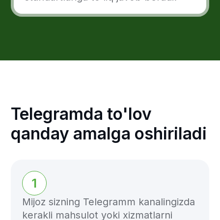
Bank kartasi ma'lumotlarini
belgilangan to'lov miqdori bilan to'lov
sahifasiga kiritadi.
4
Telefon raqamiga kelgan to'lovni
tasdiqlovchi kodni sahifaga kiritadi.
Freedom Pay bilan
rivojlanishga
tayyormisiz?
Freedom Pay’ni yechimlaringizga
integratsiya qiling. Siz va mijozlaringiz
uchun qulay va oson foydalangan holda
onlayn to'lovlarni qabul qiling.