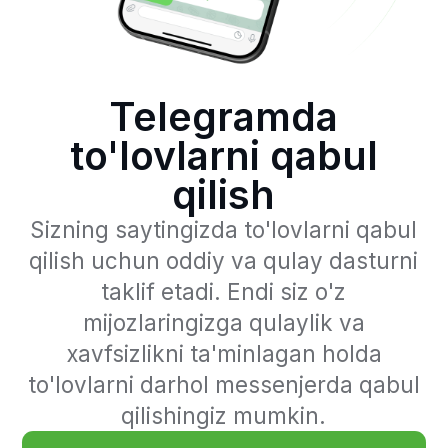
qilish
Sizning saytingizda to'lovlarni qabul
qilish uchun oddiy va qulay dasturni
taklif etadi. Endi siz o'z
mijozlaringizga qulaylik va
xavfsizlikni ta'minlagan holda
to'lovlarni darhol messenjerda qabul
qilishingiz mumkin.
Ariza qoldirish
Telegram orqali
to`lovlarni qabul qilish
afzalliklari