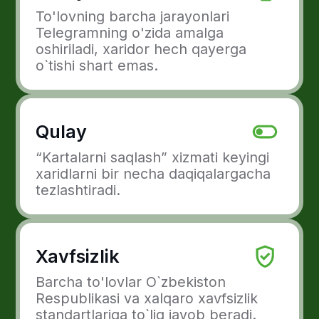
Telegramda to'lov
qanday amalga oshiriladi
1
Mijoz sizning Telegramm kanalingizda
kerakli mahsulot yoki xizmatlarni
tanlaydi.
2
Keyin esa u buyurtma beradi va
to'lov tugmachasini bosadi.
3