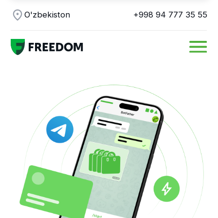
O'zbekiston
+998 94 777 35 55
Telegramda
to'lovlarni qabul